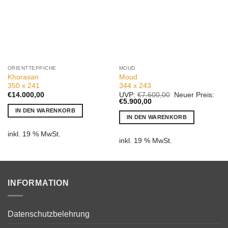
ORIENTTEPPICHE
MOUD
Khorasan
Moud
350 x 241
344 x 243
Ursprünglicher
€
14.000,00
UVP:
€
7.600,00
Neuer Preis:
Aktueller
Preis
€
5.900,00
Preis
war:
IN DEN WARENKORB
ist:
€7.600,00
IN DEN WARENKORB
€5.900,00.
inkl. 19 % MwSt.
inkl. 19 % MwSt.
INFORMATION
Datenschutzbelehrung