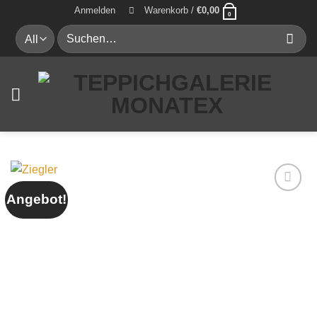
Zum
Anmelden
Warenkorb /
€
0,00
0
Inhalt
Suche
springen
nach:
Angebot!
Auf die
Wunschliste