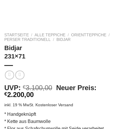
STARTSEITE
/
ALLE TEPPICHE
/
ORIENTTEPPICHE
/
PERSER TRADITIONELL
/
BIDJAR
Bidjar
231×71
Ursprünglicher
UVP:
3.100,00
Neuer Preis:
€
Aktueller
Preis
2.200,00
€
Preis
war:
inkl. 19 % MwSt.
Kostenloser Versand
ist:
€3.100,00
€2.200,00.
* Handgeknüpft
* Kette aus Baumwolle
* Flor aus Schafschurrwolle mit Seide verarbeitet