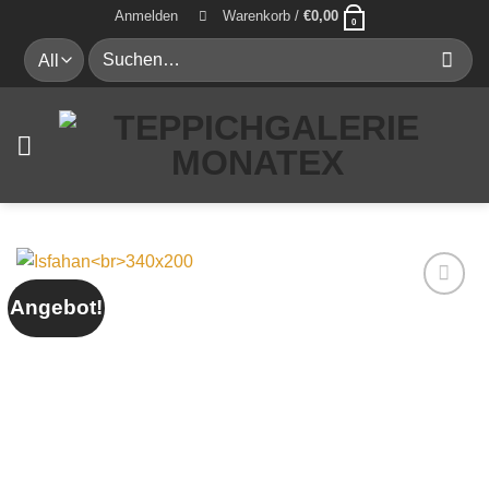
Zum
Anmelden
Warenkorb /
€
0,00
0
Inhalt
Suche
springen
nach:
Angebot!
Auf die
Wunschliste