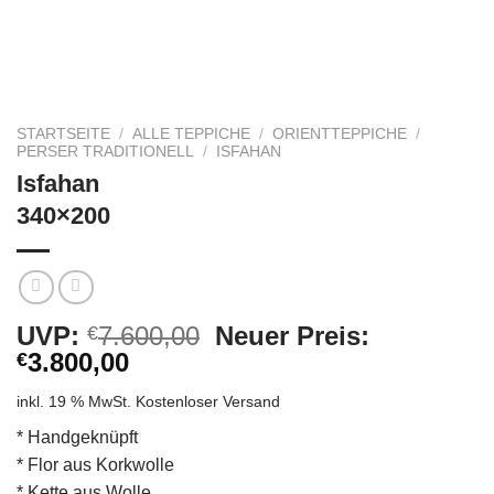
STARTSEITE
/
ALLE TEPPICHE
/
ORIENTTEPPICHE
/
PERSER TRADITIONELL
/
ISFAHAN
Isfahan
340×200
Ursprünglicher
UVP:
7.600,00
Neuer Preis:
€
Aktueller
Preis
3.800,00
€
Preis
war:
inkl. 19 % MwSt.
Kostenloser Versand
ist:
€7.600,00
€3.800,00.
* Handgeknüpft
* Flor aus Korkwolle
* Kette aus Wolle