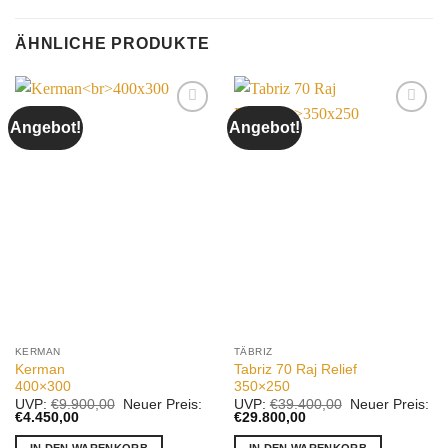
ÄHNLICHE PRODUKTE
Angebot!
Angebot!
Auf die
Auf die
Wunschliste
Wunschliste
KERMAN
TÄBRIZ
Kerman
Tabriz 70 Raj Relief
400×300
350×250
Ursprünglicher
Ursprünglicher
UVP:
€
9.900,00
Neuer Preis:
UVP:
€
39.400,00
Neuer Preis:
Aktueller
Preis
Aktueller
Preis
€
4.450,00
€
29.800,00
Preis
war:
Preis
war:
ist:
€9.900,00
ist:
€39.400,00