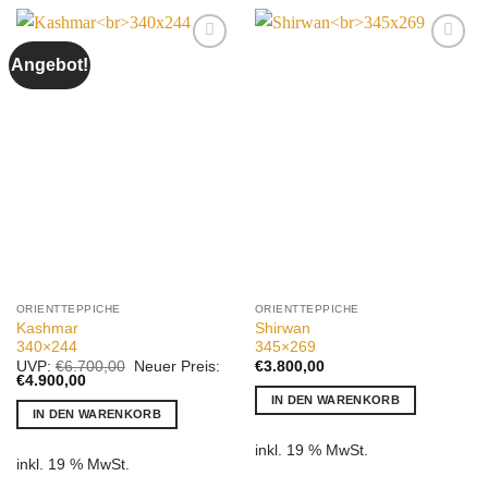
Angebot!
Auf die
Auf die
Wunschliste
Wunschliste
ORIENTTEPPICHE
ORIENTTEPPICHE
Kashmar
Shirwan
340×244
345×269
Ursprünglicher
UVP:
€
6.700,00
Neuer Preis:
€
3.800,00
Aktueller
Preis
€
4.900,00
Preis
war:
IN DEN WARENKORB
ist:
€6.700,00
IN DEN WARENKORB
€4.900,00.
inkl. 19 % MwSt.
inkl. 19 % MwSt.