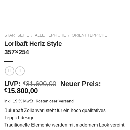
STARTSEITE
/
ALLE TEPPICHE
/
ORIENTTEPPICHE
Loribaft Heriz Style
357×254
Ursprünglicher
UVP:
31.600,00
Neuer Preis:
€
Aktueller
Preis
15.800,00
€
Preis
war:
inkl. 19 % MwSt.
Kostenloser Versand
ist:
€31.600,00
€15.800,00.
Bulurbaft Zollanvari steht für ein hoch qualitatives
Teppichdesign.
Traditionelle Elemente werden mit modernem Look vereint.