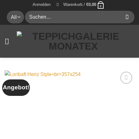
Zum
Anmelden
Warenkorb /
€
0,00
0
Inhalt
Suche
springen
nach:
Angebot!
Auf die
Wunschliste