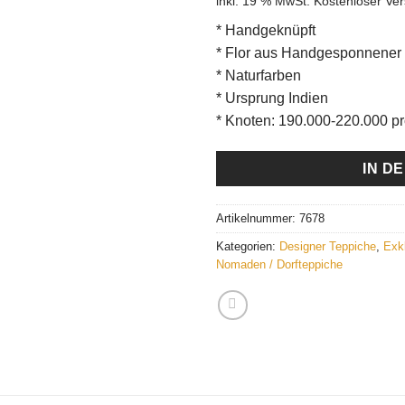
inkl. 19 % MwSt.
Kostenloser Ve
wa
€3
* Handgeknüpft
* Flor aus Handgesponnener
* Naturfarben
* Ursprung Indien
* Knoten: 190.000-220.000 p
IN D
Artikelnummer:
7678
Kategorien:
Designer Teppiche
,
Exk
Nomaden / Dorfteppiche