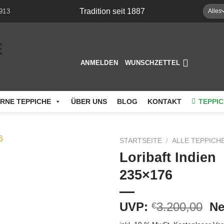
Tradition seit 1887
913
ANMELDEN
WUNSCHZETTEL
RNE TEPPICHE
ÜBER UNS
BLOG
KONTAKT
TEPPIC
STARTSEITE
/
ALLE TEPPICH
Loribaft Indien
Auf die
235×176
Wunschliste
Ur
UVP:
3.200,00
Ne
€
Pr