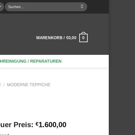
Suche
nach:
0
WARENKORB /
€
0,00
HREINIGUNG / REPARATUREN
E
/
MODERNE TEPPICHE
sprünglicher
Aktueller
uer Preis:
1.600,00
€
eis
Preis