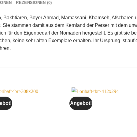
IONEN
REZENSIONEN (0)
en, Bakhtiaren, Boyer Ahmad, Mamassani, Khamseh, Afscharen 
t. Sie stammen damit aus dem Kernland der Perser mit dem unw
ich für den Eigenbedarf der Nomaden hergestellt. Es gibt sie be
en, keine sehr alten Exemplare erhalten. Ihr Ursprung ist auf 
hren.
ebot!
Angebot!
Auf die
Auf die
Wunschliste
Wunschli