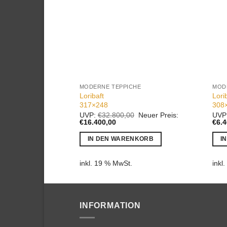
MODERNE TEPPICHE
MOD
Loribaft
Lori
317×248
308
Ursprünglicher
UVP:
€
32.800,00
Neuer Preis:
UVP
Aktueller
Preis
€
16.400,00
€
6.
Preis
war:
ist:
€32.800,00
IN DEN WARENKORB
I
€16.400,00.
inkl. 19 % MwSt.
inkl
INFORMATION