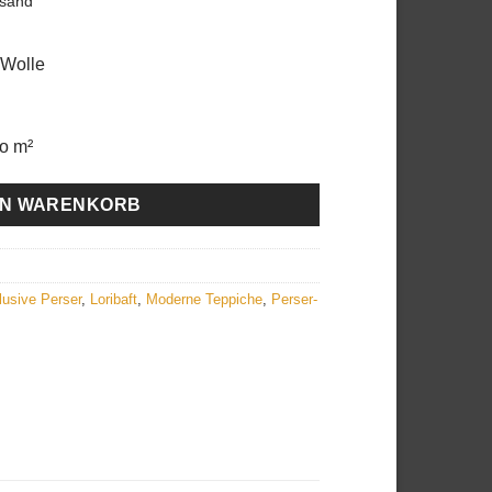
rsand
r:
ist:
.200,00
€1.600,00.
 Wolle
ro m²
EN WARENKORB
lusive Perser
,
Loribaft
,
Moderne Teppiche
,
Perser-