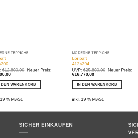
ERNE TEPPICHE
MODERNE TEPPICHE
baft
Loribaft
×200
412×294
Ursprünglicher
Ursprünglicher
:
€
12.800,00
Neuer Preis:
UVP:
€
25.800,00
Neuer Preis:
Aktueller
Preis
Aktueller
Preis
400,00
€
16.770,00
Preis
war:
Preis
war:
ist:
€12.800,00
ist:
€25.800,00
N DEN WARENKORB
IN DEN WARENKORB
€6.400,00.
€16.770,00.
. 19 % MwSt.
inkl. 19 % MwSt.
SICHER EINKAUFEN
SI
VE