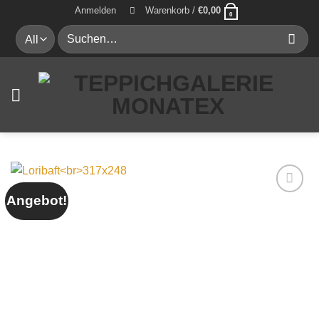
Zum
Anmelden
Warenkorb /
€
0,00
0
Inhalt
Suche
springen
nach:
Angebot!
Auf die
Wunschliste