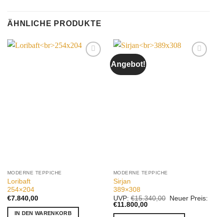
ÄHNLICHE PRODUKTE
Angebot!
Auf die
Auf die
Wunschliste
Wunschliste
MODERNE TEPPICHE
MODERNE TEPPICHE
Loribaft
Sirjan
254×204
389×308
Ursprünglicher
€
7.840,00
UVP:
€
15.340,00
Neuer Preis:
Aktueller
Preis
€
11.800,00
Preis
war:
IN DEN WARENKORB
ist:
€15.340,00