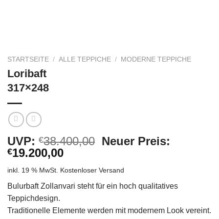
STARTSEITE
/
ALLE TEPPICHE
/
MODERNE TEPPICHE
Loribaft
317×248
Ursprünglicher
UVP:
38.400,00
Neuer Preis:
€
Aktueller
Preis
19.200,00
€
Preis
war:
inkl. 19 % MwSt.
Kostenloser Versand
ist:
€38.400,00
€19.200,00.
Bulurbaft Zollanvari steht für ein hoch qualitatives
Teppichdesign.
Traditionelle Elemente werden mit modernem Look vereint.