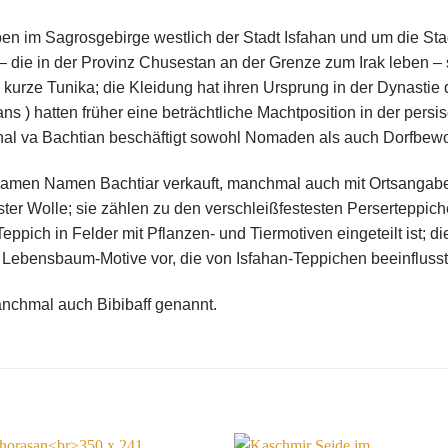
n im Sagrosgebirge westlich der Stadt Isfahan und um die Sta
 – die in der Provinz Chusestan an der Grenze zum Irak leben –
kurze Tunika; die Kleidung hat ihren Ursprung in der Dynastie de
ns ) hatten früher eine beträchtliche Machtposition in der pers
al va Bachtian beschäftigt sowohl Nomaden als auch Dorfbew
amen Namen Bachtiar verkauft, manchmal auch mit Ortsangaben
fester Wolle; sie zählen zu den verschleißfestesten Perserteppic
eppich in Felder mit Pflanzen- und Tiermotiven eingeteilt ist; 
Lebensbaum-Motive vor, die von Isfahan-Teppichen beeinflusst
nchmal auch Bibibaff genannt.