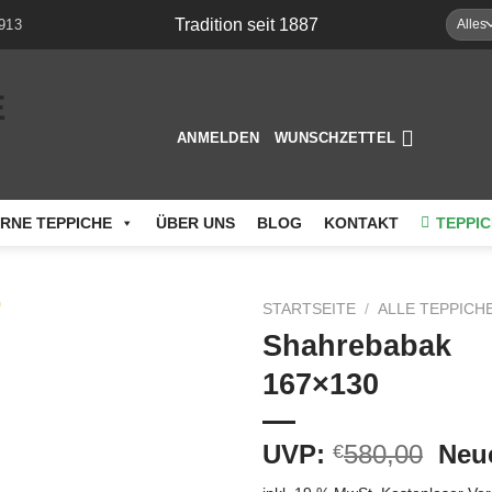
Tradition seit 1887
913
ANMELDEN
WUNSCHZETTEL
RNE TEPPICHE
ÜBER UNS
BLOG
KONTAKT
TEPPIC
STARTSEITE
/
ALLE TEPPICH
Shahrebabak
Auf die
167×130
Wunschliste
Ursp
UVP:
580,00
Neue
€
Prei