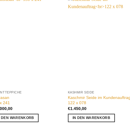
Auf die
Auf die
Wunschliste
Wunschli
ENTTEPPICHE
KASHMIR SEIDE
rasan
Kaschmir Seide im Kundenauftra
x 241
122 x 078
.000,00
€
1.450,00
N DEN WARENKORB
IN DEN WARENKORB