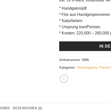
inkl. 19 % MwSt.
Kostenloser Ve
war:
€580
* Handgeknüpft
* Flor aus Handgesponnener
* Naturfarben
* Ursprung Iran/Persien
* Knoten: 220.000 – 260.000 
IN D
Artikelnummer:
6886
Kategorien:
Orientteppiche
,
Perser-
IONEN
REZENSIONEN (0)