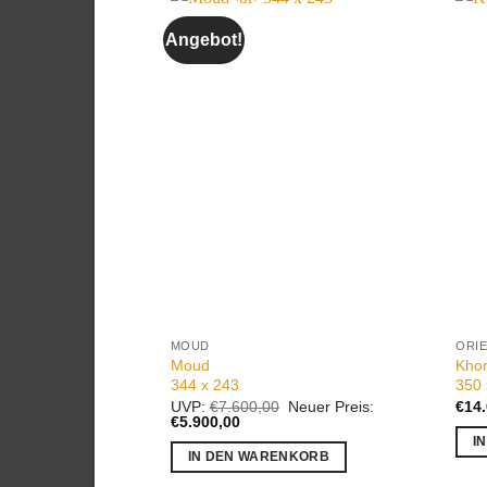
Angebot!
Auf die
Wunschliste
MOUD
ORI
Moud
Kho
344 x 243
350 
Ursprünglicher
UVP:
€
7.600,00
Neuer Preis:
€
14
Aktueller
Preis
€
5.900,00
Preis
war:
I
ist:
€7.600,00
IN DEN WARENKORB
€5.900,00.