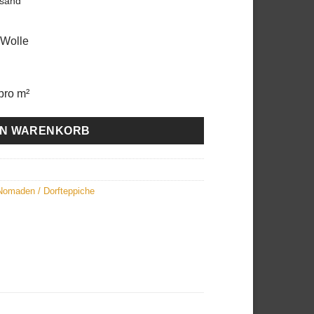
rsand
ist:
,00
€290,00.
 Wolle
pro m²
EN WARENKORB
Nomaden / Dorfteppiche