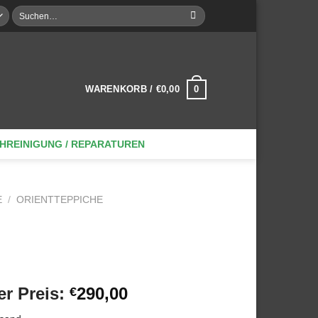
Suche
nach:
0
WARENKORB /
€
0,00
HREINIGUNG / REPARATUREN
E
/
ORIENTTEPPICHE
rünglicher
Aktueller
r Preis:
290,00
€
s
Preis