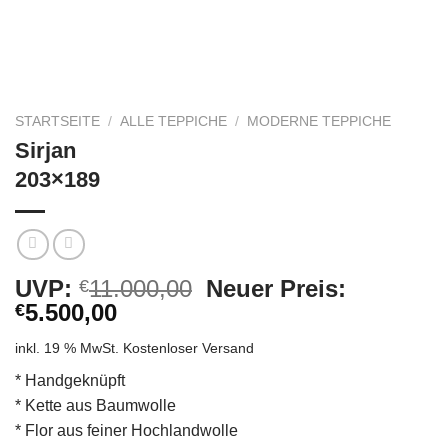
STARTSEITE
/
ALLE TEPPICHE
/
MODERNE TEPPICHE
Sirjan
203×189
Ursprünglicher
UVP:
11.000,00
Neuer Preis:
€
Aktueller
Preis
5.500,00
€
Preis
war:
inkl. 19 % MwSt.
Kostenloser Versand
ist:
€11.000,00
€5.500,00.
* Handgeknüpft
* Kette aus Baumwolle
* Flor aus feiner Hochlandwolle