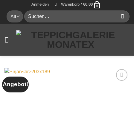
Zum
Anmelden
Warenkorb /
€
0,00
0
Inhalt
Suche
springen
nach:
Angebot!
Auf die
Wunschliste