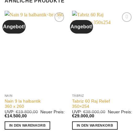
ÄHNLICHE PRODUKTE
Angebot!
Angebot!
Auf die
Auf die
Wunschliste
Wunschliste
NAIN
TÄBRIZ
Nain 9 la halbantik
Tabriz 60 Raj Relief
360 x 260
350×254
Ursprünglicher
Ursprünglicher
UVP:
€
19.800,00
Neuer Preis:
UVP:
€
38.000,00
Neuer Preis:
Aktueller
Preis
Aktueller
Preis
€
14.500,00
€
29.000,00
Preis
war:
Preis
war:
ist:
€19.800,00
ist:
€38.000,00
IN DEN WARENKORB
IN DEN WARENKORB
€14.500,00.
€29.000,00.