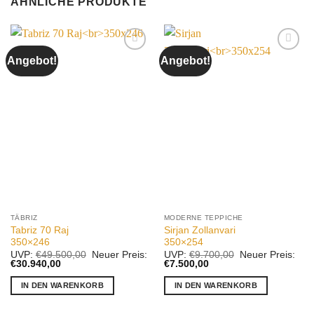
ÄHNLICHE PRODUKTE
Angebot!
Angebot!
Auf die
Auf die
Wunschliste
Wunschliste
TÄBRIZ
MODERNE TEPPICHE
Tabriz 70 Raj
Sirjan Zollanvari
350×246
350×254
Ursprünglicher
Ursprünglicher
UVP:
€
49.500,00
Neuer Preis:
UVP:
€
9.700,00
Neuer Preis:
Aktueller
Preis
Aktueller
Preis
€
30.940,00
€
7.500,00
Preis
war:
Preis
war:
ist:
€49.500,00
ist:
€9.700,00
IN DEN WARENKORB
IN DEN WARENKORB
€30.940,00.
€7.500,00.