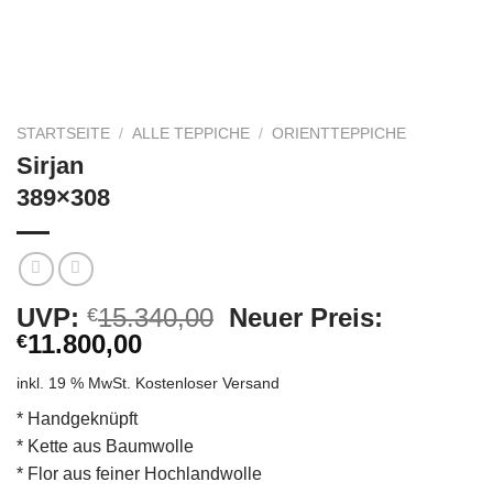
STARTSEITE
/
ALLE TEPPICHE
/
ORIENTTEPPICHE
Sirjan
389×308
Ursprünglicher
UVP:
15.340,00
Neuer Preis:
€
Aktueller
Preis
11.800,00
€
Preis
war:
inkl. 19 % MwSt.
Kostenloser Versand
ist:
€15.340,00
€11.800,00.
* Handgeknüpft
* Kette aus Baumwolle
* Flor aus feiner Hochlandwolle