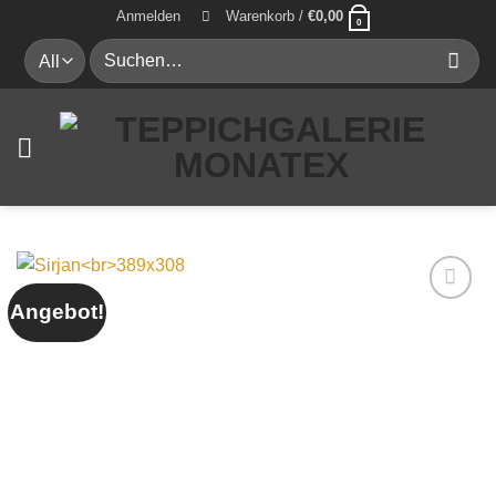
Zum
Anmelden
Warenkorb /
€
0,00
0
Inhalt
Suche
springen
nach:
Angebot!
Auf die
Wunschliste