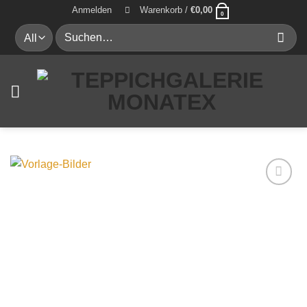
Zum
Anmelden
Warenkorb /
€
0,00
0
Inhalt
Suche
springen
nach:
Auf die
Wunschliste