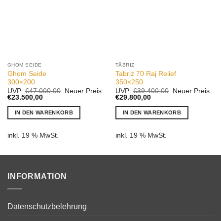
GHOM SEIDE
TÄBRIZ
Ghom Seide
Tabriz 70 Raj Relief
300×200
350×250
Ursprünglicher
Ursprünglicher
UVP:
€
47.000,00
Neuer Preis:
UVP:
€
39.400,00
Neuer Preis:
Aktueller
Preis
Aktueller
Preis
€
23.500,00
€
29.800,00
Preis
war:
Preis
war:
ist:
€47.000,00
ist:
€39.400,00
IN DEN WARENKORB
IN DEN WARENKORB
€23.500,00.
€29.800,00.
inkl. 19 % MwSt.
inkl. 19 % MwSt.
INFORMATION
Datenschutzbelehrung