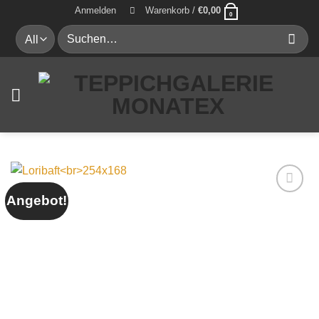
Zum
Anmelden
Warenkorb /
€
0,00
0
Inhalt
Suche
springen
nach:
Angebot!
Auf die
Wunschliste