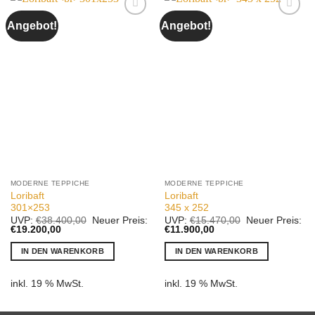
Angebot!
Angebot!
Auf die
Auf die
Wunschliste
Wunschliste
MODERNE TEPPICHE
MODERNE TEPPICHE
Loribaft
Loribaft
301×253
345 x 252
Ursprünglicher
Ursprünglicher
UVP:
€
38.400,00
Neuer Preis:
UVP:
€
15.470,00
Neuer Preis:
Aktueller
Preis
Aktueller
Preis
€
19.200,00
€
11.900,00
Preis
war:
Preis
war:
ist:
€38.400,00
ist:
€15.470,00
IN DEN WARENKORB
IN DEN WARENKORB
€19.200,00.
€11.900,00.
inkl. 19 % MwSt.
inkl. 19 % MwSt.