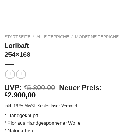
STARTSEITE
/
ALLE TEPPICHE
/
MODERNE TEPPICHE
Loribaft
254×168
Ursprünglicher
UVP:
5.800,00
Neuer Preis:
€
Aktueller
Preis
2.900,00
€
Preis
war:
inkl. 19 % MwSt.
Kostenloser Versand
ist:
€5.800,00
€2.900,00.
* Handgeknüpft
* Flor aus Handgesponnener Wolle
* Naturfarben