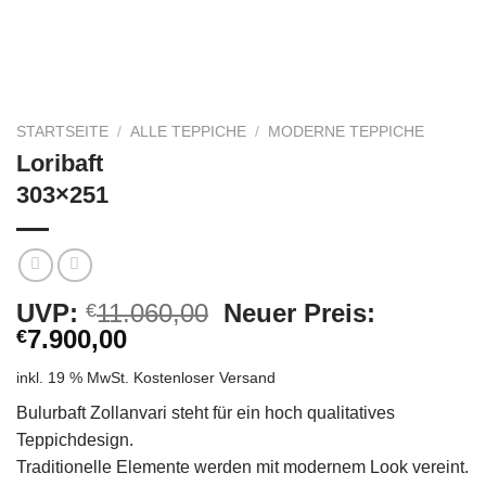
STARTSEITE
/
ALLE TEPPICHE
/
MODERNE TEPPICHE
Loribaft
303×251
Ursprünglicher
UVP:
11.060,00
Neuer Preis:
€
Aktueller
Preis
7.900,00
€
Preis
war:
inkl. 19 % MwSt.
Kostenloser Versand
ist:
€11.060,00
€7.900,00.
Bulurbaft Zollanvari steht für ein hoch qualitatives
Teppichdesign.
Traditionelle Elemente werden mit modernem Look vereint.