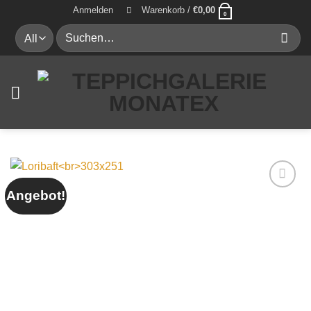
Zum
Anmelden
Warenkorb /
€
0,00
0
Inhalt
Suche
springen
nach:
Angebot!
Auf die
Wunschliste