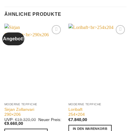
ÄHNLICHE PRODUKTE
Angebot!
Auf die
Auf die
Wunschliste
Wunschliste
MODERNE TEPPICHE
MODERNE TEPPICHE
Sirjan Zollanvari
Loribaft
290×206
254×204
Ursprünglicher
UVP:
€
19.320,00
Neuer Preis:
€
7.840,00
Aktueller
Preis
€
9.660,00
Preis
war:
IN DEN WARENKORB
ist:
€19.320,00